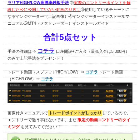
ラリアHIGH/LOW高勝率鉄板手法
②
実際のエントリーポイントを解
説した公に公開していない動画のＵＲＬ
③使用しているチャートに
なるインジケーター（上記画像）④インジケーターインストールマ
ニュアル⑤MT4（メタトレーダー）インストールガイド
合計5点セット
コチラ
手法の詳細は⇒
口座開設+ご入金（最低入金は5,000円）
のみで上記手法をプレゼント！
トレード動画（スプレッドHIGH/LOW）⇒
コチラ
トレード動画
（HIGH/LOW）⇒
コチラ
画像付きマニュアルで
トレードポイントがしっかり
しているので、
エントリーで迷う事はないです。また
限定の動画エントリーのタイ
ミング
を見てみてください！