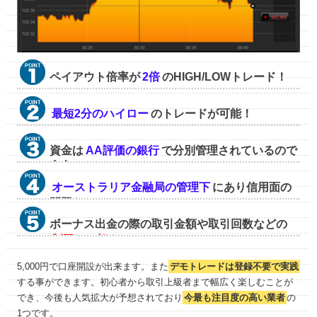
ペイアウト倍率が
2倍
のHIGH/LOWトレード！
最短2分のハイロー
のトレードが可能！
資金は
AA評価の銀行
で分別管理されているので
安心！
オーストラリア金融局の管理下
にあり信用面の
問題なし！
ボーナス出金の際の取引金額や取引回数などの
制限は一切なし
！
5,000円で口座開設が出来ます。また
デモトレードは登録不要で実践
する事ができます。初心者から取引上級者まで幅広く楽しむことが
でき、今後も人気拡大が予想されており
今最も注目度の高い業者
の
1つです。