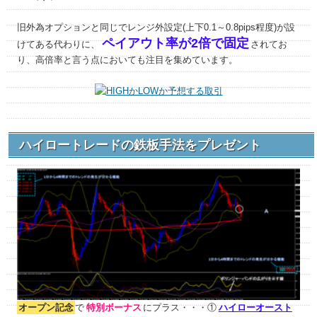
旧外為オプションと同じでレンジ外設定(上下0.1～0.8pips程度)が設
ペイアウト率が2倍で固定
けてある代わりに、
されてお
り、高倍率と言う点においても注目を集めています。
ハイロートレードの鉄板手法をプレゼント
オープン記念
で
特別ボーナス
にプラス・・・①
ハイローオースト